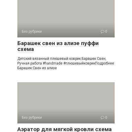
Без рубрики
0
Барашек свен из ализе пуффи
схема
Детский вязанный плюшевый коврик Барашек Свен,
Ручная работа #handmade #плюшевыйковрикПодробнее
Барашек Свен из ализе
Без рубрики
0
Аэратор для мягкой кровли схема