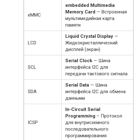
embedded Multimedia
Memory Card
— Встроенная
eMMC
мультимедийная карта
памяти
Liquid Crystal Display
—
LCD
Жидкокристаллический
дисплей (экран)
Serial Clock
— Шина
SCL
интерфейса I2C для
передачи тактового сигнала
Serial Data
— Шина
SDA
интерфейса I2C для обмена
данными
In-Circuit Serial
Programming
– Протокол
ICSP
для внутрисхемного
последовательного
программирования