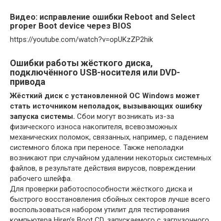
Видео: исправление ошибки Reboot and Select
proper Boot device через BIOS
https://youtube.com/watch?v=opUKzZP2hik
Ошибки работы жёсткого диска,
подключённого USB-носителя или DVD-
привода
Жёсткий диск с установленной ОС Windows может
стать источником неполадок, вызывающих ошибку
запуска системы.
Сбои могут возникать из-за
физического износа накопителя, всевозможных
механических поломок, связанных, например, с падением
системного блока при переносе. Также неполадки
возникают при случайном удалении некоторых системных
файлов, в результате действия вирусов, повреждении
рабочего шлейфа.
Для проверки работоспособности жёсткого диска и
быстрого восстановления сбойных секторов лучше всего
воспользоваться набором утилит для тестирования
компьютера Hiren’s Boot CD, запускаемого с загрузочного