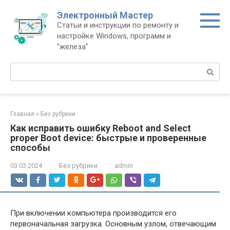
Перейти
Электронный Мастер
к
Статьи и инструкции по ремонту и
контенту
настройке Windows, программ и
"железа"
Поиск:
Главная
»
Без рубрики
Как исправить ошибку Reboot and Select
proper Boot device: быстрые и проверенные
способы
03.03.2024
Без рубрики
admin
При включении компьютера производится его
первоначальная загрузка. Основным узлом, отвечающим