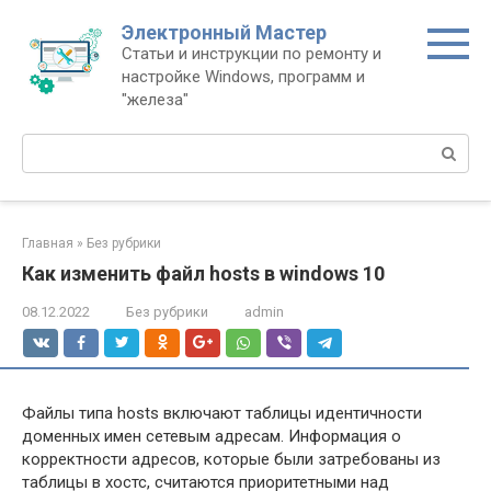
Перейти
Электронный Мастер
к
Статьи и инструкции по ремонту и
контенту
настройке Windows, программ и
"железа"
Поиск:
Главная
»
Без рубрики
Как изменить файл hosts в windows 10
08.12.2022
Без рубрики
admin
Файлы типа hosts включают таблицы идентичности
доменных имен сетевым адресам. Информация о
корректности адресов, которые были затребованы из
таблицы в хостс, считаются приоритетными над