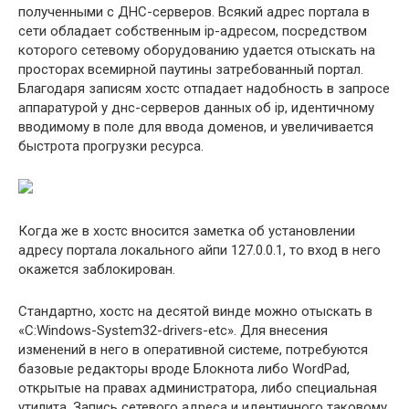
полученными с ДНС-серверов. Всякий адрес портала в
сети обладает собственным ip-адресом, посредством
которого сетевому оборудованию удается отыскать на
просторах всемирной паутины затребованный портал.
Благодаря записям хостс отпадает надобность в запросе
аппаратурой у днс-серверов данных об ip, идентичному
вводимому в поле для ввода доменов, и увеличивается
быстрота прогрузки ресурса.
Когда же в хостс вносится заметка об установлении
адресу портала локального айпи 127.0.0.1, то вход в него
окажется заблокирован.
Стандартно, хостс на десятой винде можно отыскать в
«C:Windows-System32-drivers-etc». Для внесения
изменений в него в оперативной системе, потребуются
базовые редакторы вроде Блокнота либо WordPad,
открытые на правах администратора, либо специальная
утилита. Запись сетевого адреса и идентичного таковому