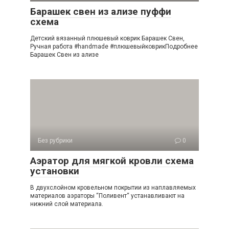
Барашек свен из ализе пуффи
схема
Детский вязанный плюшевый коврик Барашек Свен,
Ручная работа #handmade #плюшевыйковрикПодробнее
Барашек Свен из ализе
Без рубрики
0
Аэратор для мягкой кровли схема
установки
В двухслойном кровельном покрытии из наплавляемых
материалов аэраторы “Поливент“ устанавливают на
нижний слой материала.