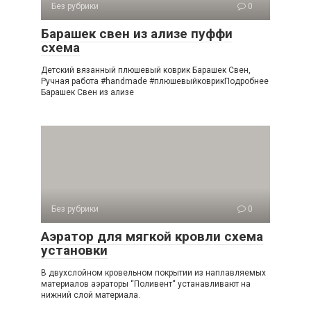
Без рубрики
0
Барашек свен из ализе пуффи
схема
Детский вязанный плюшевый коврик Барашек Свен,
Ручная работа #handmade #плюшевыйковрикПодробнее
Барашек Свен из ализе
Без рубрики
0
Аэратор для мягкой кровли схема
установки
В двухслойном кровельном покрытии из наплавляемых
материалов аэраторы “Поливент“ устанавливают на
нижний слой материала.