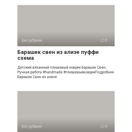
Без рубрики
0
Барашек свен из ализе пуффи
схема
Детский вязанный плюшевый коврик Барашек Свен,
Ручная работа #handmade #плюшевыйковрикПодробнее
Барашек Свен из ализе
Без рубрики
0