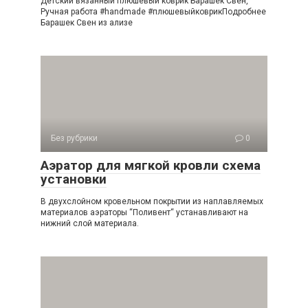
Детский вязанный плюшевый коврик Барашек Свен,
Ручная работа #handmade #плюшевыйковрикПодробнее
Барашек Свен из ализе
Без рубрики
0
Аэратор для мягкой кровли схема
установки
В двухслойном кровельном покрытии из наплавляемых
материалов аэраторы “Поливент“ устанавливают на
нижний слой материала.