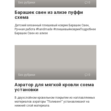
Без рубрики
0
Барашек свен из ализе пуффи
схема
Детский вязанный плюшевый коврик Барашек Свен,
Ручная работа #handmade #плюшевыйковрикПодробнее
Барашек Свен из ализе
Без рубрики
0
Аэратор для мягкой кровли схема
установки
В двухслойном кровельном покрытии из наплавляемых
материалов аэраторы “Поливент“ устанавливают на
нижний слой материала.