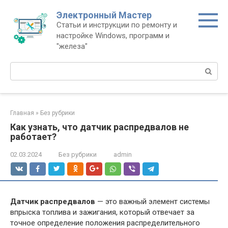
Перейти
Электронный Мастер
к
Статьи и инструкции по ремонту и
контенту
настройке Windows, программ и
"железа"
Поиск:
Главная
»
Без рубрики
Как узнать, что датчик распредвалов не
работает?
02.03.2024
Без рубрики
admin
Датчик распредвалов
— это важный элемент системы
впрыска топлива и зажигания, который отвечает за
точное определение положения распределительного