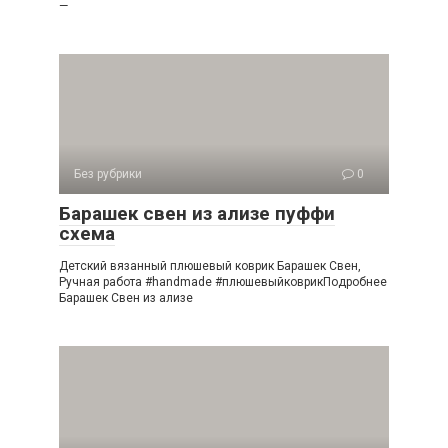
—
Без рубрики
0
Барашек свен из ализе пуффи
схема
Детский вязанный плюшевый коврик Барашек Свен,
Ручная работа #handmade #плюшевыйковрикПодробнее
Барашек Свен из ализе