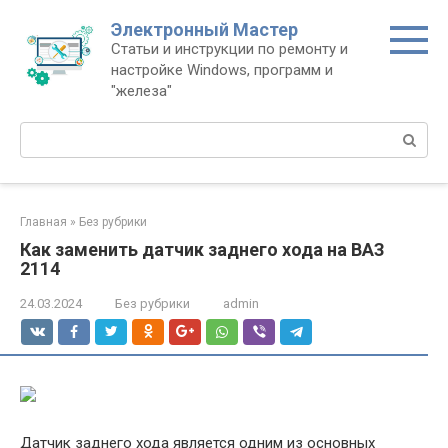
Перейти
Электронный Мастер
к
Статьи и инструкции по ремонту и
контенту
настройке Windows, программ и
"железа"
Поиск:
Главная
»
Без рубрики
Как заменить датчик заднего хода на ВАЗ
2114
24.03.2024
Без рубрики
admin
Датчик заднего хода является одним из основных