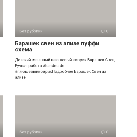
Без рубрики
0
Барашек свен из ализе пуффи
схема
Детский вязанный плюшевый коврик Барашек Свен,
Ручная работа #handmade
#плюшевыйковрикПодробнее Барашек Свен из
ализе
Без рубрики
0