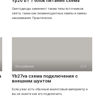
Yp20 b1 1 блок питания схема
Светодиоды заменяют таким типы источников
света, такие как люминесцентные лампы и лампы
накаливания. Практически
Без рубрики
0
а
Yb27va схема подключения с
внешним шунтом
Если у вас есть обычный аналоговый амперметр и
вы не знаете как его подключить