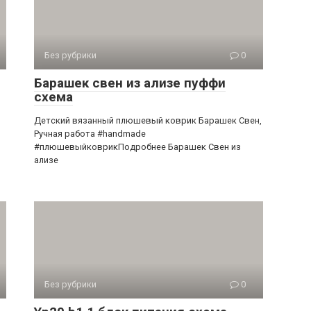
Без рубрики
0
Барашек свен из ализе пуффи
схема
Детский вязанный плюшевый коврик Барашек Свен,
Ручная работа #handmade
#плюшевыйковрикПодробнее Барашек Свен из
ализе
Без рубрики
0