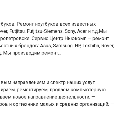
буков. Ремонт ноутбуков всех известных
er, Futjitsu, Futjitsu-Siemens, Sony, Acer и т.д.Мы
пропетровске. Сервис Центр Ньюкомп — ремонт
стных брендов: Asus, Samsung, HP, Toshiba, Rover,
и т.д. Мы производим ремонт…
овым направлениям и спектр наших услуг
обираем, ремонтируем, продаем компьютерную
ваем новое направление деятельности: —
ов и оргтехники малых и средних организаций; —