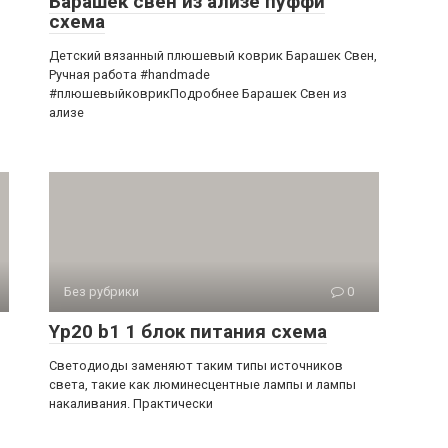
Барашек свен из ализе пуффи
схема
Детский вязанный плюшевый коврик Барашек Свен,
Ручная работа #handmade
#плюшевыйковрикПодробнее Барашек Свен из
ализе
Без рубрики
0
Yp20 b1 1 блок питания схема
Светодиоды заменяют таким типы источников
света, такие как люминесцентные лампы и лампы
накаливания. Практически