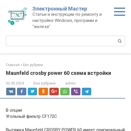
Перейти
Электронный Мастер
к
Статьи и инструкции по ремонту и
контенту
настройке Windows, программ и
"железа"
Поиск:
Главная
»
Без рубрики
Maunfeld crosby power 60 схема встройки
02.03.2024
Без рубрики
admin
В опции
Угольный фильтр CF172C
Вытяжка Maunfeld CROSBY POWER 60 имеет оригинальный