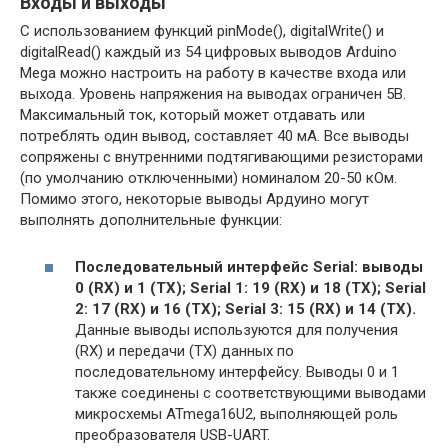
Входы и выходы
С использованием функций pinMode(), digitalWrite() и
digitalRead() каждый из 54 цифровых выводов Arduino
Mega можно настроить на работу в качестве входа или
выхода. Уровень напряжения на выводах ограничен 5В.
Максимальный ток, который может отдавать или
потреблять один вывод, составляет 40 мА. Все выводы
сопряжены с внутренними подтягивающими резисторами
(по умолчанию отключенными) номиналом 20-50 кОм.
Помимо этого, некоторые выводы Ардуино могут
выполнять дополнительные функции:
Последовательный интерфейс Serial: выводы
0 (RX) и 1 (TX); Serial 1: 19 (RX) и 18 (TX); Serial
2: 17 (RX) и 16 (TX); Serial 3: 15 (RX) и 14 (TX).
Данные выводы используются для получения
(RX) и передачи (TX) данных по
последовательному интерфейсу. Выводы 0 и 1
также соединены с соответствующими выводами
микросхемы ATmega16U2, выполняющей роль
преобразователя USB-UART.