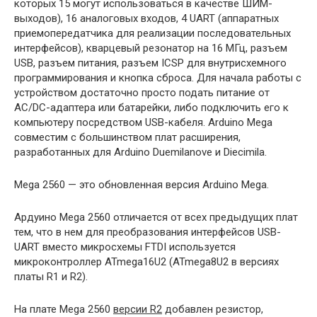
которых 15 могут использоваться в качестве ШИМ-
выходов), 16 аналоговых входов, 4 UART (аппаратных
приемопередатчика для реализации последовательных
интерфейсов), кварцевый резонатор на 16 МГц, разъем
USB, разъем питания, разъем ICSP для внутрисхемного
программирования и кнопка сброса. Для начала работы с
устройством достаточно просто подать питание от
AC/DC-адаптера или батарейки, либо подключить его к
компьютеру посредством USB-кабеля. Arduino Mega
совместим с большинством плат расширения,
разработанных для Arduino Duemilanove и Diecimila.
Mega 2560 — это обновленная версия Arduino Mega.
Ардуино Mega 2560 отличается от всех предыдущих плат
тем, что в нем для преобразования интерфейсов USB-
UART вместо микросхемы FTDI используется
микроконтроллер ATmega16U2 (ATmega8U2 в версиях
платы R1 и R2).
На плате Mega 2560
версии R2
добавлен резистор,