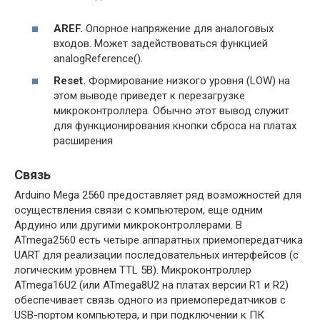
AREF.
Опорное напряжение для аналоговых
входов. Может задействоваться функцией
analogReference().
Reset.
Формирование низкого уровня (LOW) на
этом выводе приведет к перезагрузке
микроконтроллера. Обычно этот вывод служит
для функционирования кнопки сброса на платах
расширения
Связь
Arduino Mega 2560 предоставляет ряд возможностей для
осуществления связи с компьютером, еще одним
Ардуино или другими микроконтроллерами. В
ATmega2560 есть четыре аппаратных приемопередатчика
UART для реализации последовательных интерфейсов (c
логическим уровнем TTL 5В). Микроконтроллер
ATmega16U2 (или ATmega8U2 на платах версии R1 и R2)
обеспечивает связь одного из приемопередатчиков с
USB-портом компьютера, и при подключении к ПК