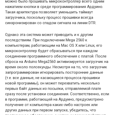
можно было прошивать микроконтроллер всего одним
нажатием кнопки в среде программирования Ардуино.
Такая архитектура позволяет уменьшить таймаут
загрузчика, поскольку процесс прошивки всегда
синхронизирован со спадом сигнала на линии DTR.
Однако эта система может приводить и к другим
последствиям. При подключении Mega 2560 к
компьютерам, работающим на Mac OS X или Linux, его
микроконтроллер будет сбрасываться при каждом
соединении программного обеспечения с платой. После
сброса на Arduino Mega2560 активизируется загрузчик на
время около полсекунды. Несмотря на то, что загрузчик
запрограммирован игнорировать посторонние данные
(т.е. все данные, не касающиеся процесса прошивки
новой программы), он может перехватить несколько
первых байт данных из посылки, отправляемой плате
сразу после установки соединения. Соответственно, если
в программе, работающей на Ардуино, предусмотрено
получение от компьютера каких-либо настроек или
других данных при первом запуске, убедитесь, что