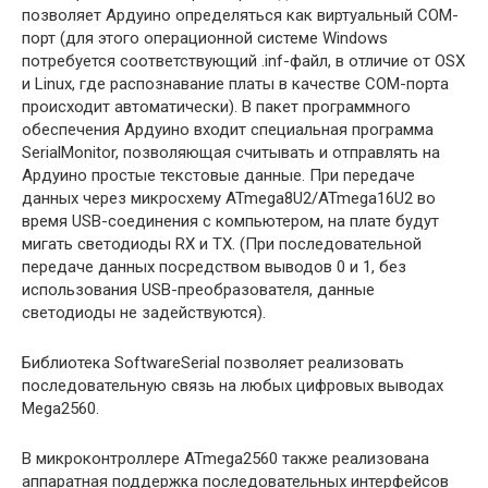
позволяет Ардуино определяться как виртуальный COM-
порт (для этого операционной системе Windows
потребуется соответствующий .inf-файл, в отличие от OSX
и Linux, где распознавание платы в качестве COM-порта
происходит автоматически). В пакет программного
обеспечения Ардуино входит специальная программа
SerialMonitor, позволяющая считывать и отправлять на
Ардуино простые текстовые данные. При передаче
данных через микросхему ATmega8U2/ATmega16U2 во
время USB-соединения с компьютером, на плате будут
мигать светодиоды RX и TX. (При последовательной
передаче данных посредством выводов 0 и 1, без
использования USB-преобразователя, данные
светодиоды не задействуются).
Библиотека SoftwareSerial позволяет реализовать
последовательную связь на любых цифровых выводах
Mega2560.
В микроконтроллере ATmega2560 также реализована
аппаратная поддержка последовательных интерфейсов