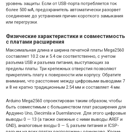
уровень защиты. Если от USB-порта потребляется ток
более 500 мА, предохранитель автоматически разорвет
соединение до устранения причин короткого замыкания
или перегрузки.
Физические характеристики и совместимость
с платами расширения
Максимальная длина и ширина печатной платы Mega2560
составляет 10.2 см и 5.4 см соответственно, с учетом
разъема USB и разъема питания, выступающих за
пределы платы. Три крепежных отверстия позволяют
прикреплять плату к поверхности или корпусу. Обратите
внимание, что расстояние между цифровыми выводами 7
и 8 не кратно традиционным 2.54 мм и составляет 4 мм.
Arduino Mega2560 спроектирован таким образом, чтобы
быть совместимым с большинством плат расширения для
Ардуино Uno, Diecimila и Duemilanove. Для этого цифровые
выводы 0 — 13 (а также смежные с ними выводы AREF и
GND), аналоговые входы 0 — 5, разъем питания и ICSP-
разъем на всех платах расположены одинаково. Кроме