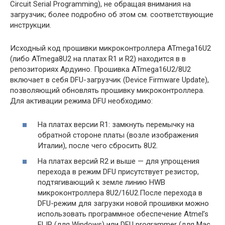
Circuit Serial Programming), не обращая внимания на
загрузчик; более подробно об этом см. соответствующие
инструкции.
Исходный код прошивки микроконтроллера ATmega16U2
(либо ATmega8U2 на платах R1 и R2) находится в в
репозиториях Ардуино. Прошивка ATmega16U2/8U2
включает в себя DFU-загрузчик (Device Firmware Update),
позволяющий обновлять прошивку микроконтроллера.
Для активации режима DFU необходимо:
На платах версии R1: замкнуть перемычку на
обратной стороне платы (возле изображения
Италии), после чего сбросить 8U2.
На платах версий R2 и выше — для упрощения
перехода в режим DFU присутствует резистор,
подтягивающий к земле линию HWB
микроконтроллера 8U2/16U2.После перехода в
DFU-режим для загрузки новой прошивки можно
использовать программное обеспечение Atmel’s
FLIP (для Windows) или DFU programmer (для Mac