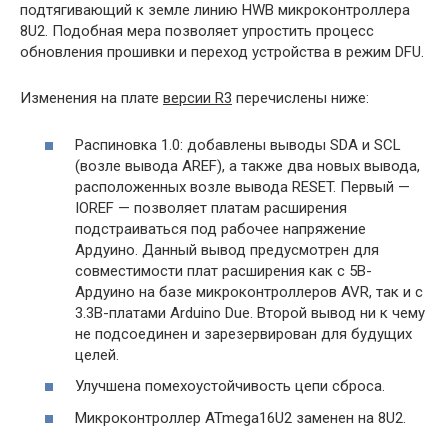
подтягивающий к земле линию HWB микроконтроллера
8U2. Подобная мера позволяет упростить процесс
обновления прошивки и переход устройства в режим DFU.
Изменения на плате
версии R3
перечислены ниже:
Распиновка 1.0: добавлены выводы SDA и SCL
(возле вывода AREF), а также два новых вывода,
расположенных возле вывода RESET. Первый —
IOREF — позволяет платам расширения
подстраиваться под рабочее напряжение
Ардуино. Данный вывод предусмотрен для
совместимости плат расширения как с 5В-
Ардуино на базе микроконтроллеров AVR, так и с
3.3В-платами Arduino Due. Второй вывод ни к чему
не подсоединен и зарезервирован для будущих
целей.
Улучшена помехоустойчивость цепи сброса.
Микроконтроллер ATmega16U2 заменен на 8U2.