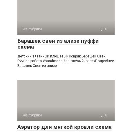
Без рубрики
0
Барашек свен из ализе пуффи
схема
Детский вязанный плюшевый коврик Барашек Свен,
Ручная работа #handmade #плюшевыйковрикПодробнее
Барашек Свен из ализе
Без рубрики
0
Аэратор для мягкой кровли схема