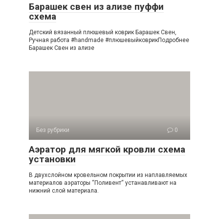
Барашек свен из ализе пуффи
схема
Детский вязанный плюшевый коврик Барашек Свен,
Ручная работа #handmade #плюшевыйковрикПодробнее
Барашек Свен из ализе
Без рубрики
0
Аэратор для мягкой кровли схема
установки
В двухслойном кровельном покрытии из наплавляемых
материалов аэраторы “Поливент“ устанавливают на
нижний слой материала.