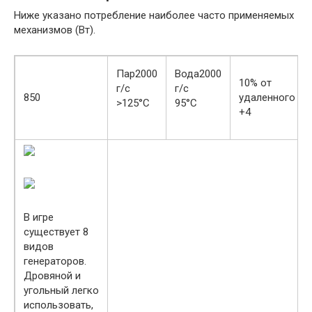
Ниже указано потребление наиболее часто применяемых
механизмов (Вт).
Пар2000
Вода2000
10% от
г/с
г/с
850
удаленного
>125°С
95°С
+4
В игре
существует 8
видов
генераторов.
Дровяной и
угольный легко
использовать,