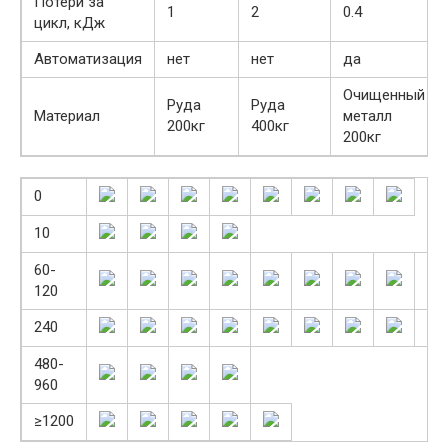
Потери за
1
2
0.4
цикл, кДж
Автоматизация
нет
нет
да
Очищенный
Руда
Руда
Материал
металл
200кг
400кг
200кг
0
10
60-
120
240
480-
960
≥1200