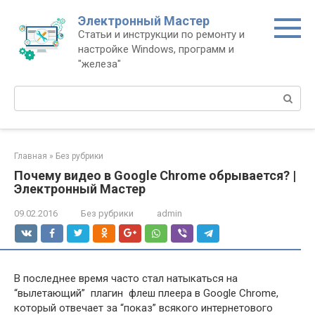
Перейти
Электронный Мастер
к
Статьи и инструкции по ремонту и
контенту
настройке Windows, программ и
"железа"
Поиск:
Главная
»
Без рубрики
Почему видео в Google Chrome обрывается? |
Электронный Мастер
09.02.2016
Без рубрики
admin
В последнее время часто стал натыкаться на
“вылетающий” плагин флеш плеера в Google Chrome,
который отвечает за “показ” всякого интернетового