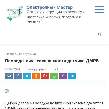
Перейти
Электронный Мастер
к
Статьи и инструкции по ремонту и
контенту
настройке Windows, программ и
"железа"
Поиск:
Главная
»
Без рубрики
Последствия неисправности датчика ДМРВ
26.02.2024
Без рубрики
admin
Датчик давления воздуха во впускной системе двигателя
(ДМРВ) не просто перемещает воздух, но и является