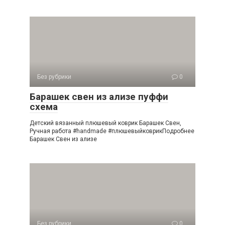
Без рубрики
0
Барашек свен из ализе пуффи
схема
Детский вязанный плюшевый коврик Барашек Свен,
Ручная работа #handmade #плюшевыйковрикПодробнее
Барашек Свен из ализе
Без рубрики
0