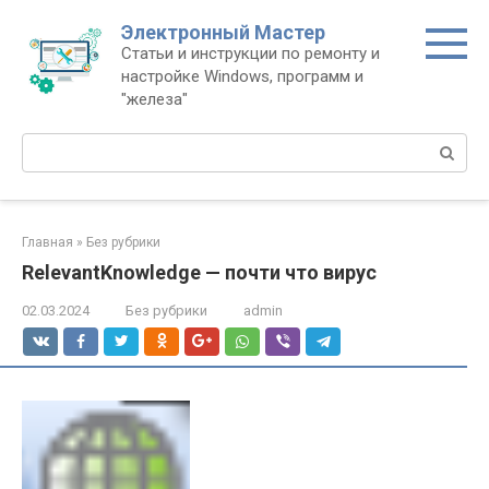
Перейти
Электронный Мастер
к
Статьи и инструкции по ремонту и
контенту
настройке Windows, программ и
"железа"
Поиск:
Главная
»
Без рубрики
RelevantKnowledge — почти что вирус
02.03.2024
Без рубрики
admin