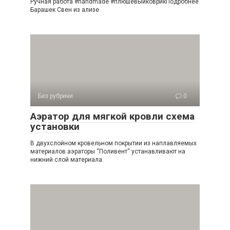
Ручная работа #handmade #плюшевыйковрикПодробнее
Барашек Свен из ализе
Без рубрики
0
Аэратор для мягкой кровли схема
установки
В двухслойном кровельном покрытии из наплавляемых
материалов аэраторы “Поливент“ устанавливают на
нижний слой материала.