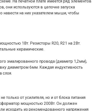
хеме. На печатной плате имеется ряд элементов
в, они используются в цепочке запуска
но навести на них указателем мыши, чтобы
 мощностью 1Вт. Резисторы R20, R21 на 2Вт.
стальные керамические.
ого эмалированного провода (диаметр 1,2мм),
авку диаметром 6мм. Каждая индуктивность
 слоя.
е только от усилителя, но и от блока питания
нсформатор мощностью 200Вт. Он должен
сли исходить из рекомендованного напряжения