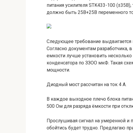
питания усилителя STK433-100 (±35В)
должно быть 25В+25В переменного то
Следующее требование выдвигается к
Согласно документам разработчика, в
емкости лучше установить несколько
конденсатора по ЗЗОО мкФ. Такая схе
мощности.
Диодный мост рассчитан на ток 4 А.
В каждое выходное плечо блока пита
500 Ом для разряда ёмкости при откл
Прослушивая сигнал на умеренной и п
обойтись будет трудно. Предлагаю п