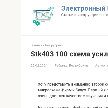
Перейти
Электронный 
к
контенту
Статьи и инструкции по р
Главная
»
Без рубрики
Stk403 100 схема уси
22.02.2024
Рубрика:
Без рубрики
Автор:
Хочу представить вниманию второй с
микросхеме фирмы Sanyo. Первый я с
очень доволен качеством звучания и
На печатную плату, файл которой при