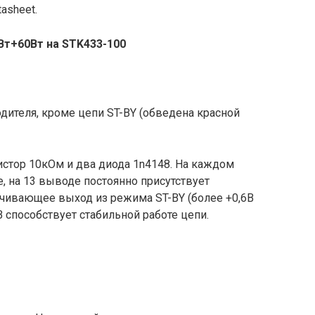
asheet.
Вт+60Вт на
STK
433-100
дителя, кроме цепи ST-BY (обведена красной
зистор 10кОм и два диода 1n4148. На каждом
е, на 13 выводе постоянно присутствует
ечивающее выход из режима ST-BY (более +0,6В
 способствует стабильной работе цепи.