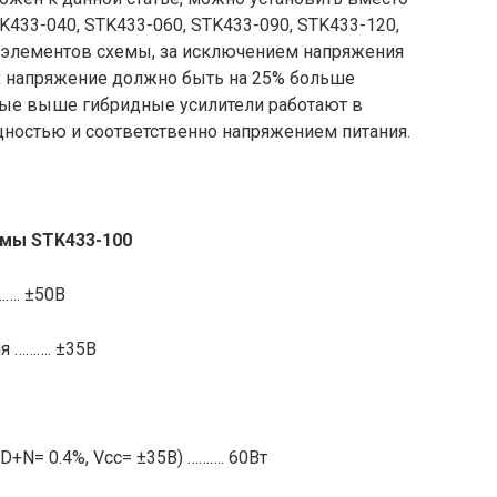
433-040, STK433-060, STK433-090, STK433-120,
 элементов схемы, за исключением напряжения
х напряжение должно быть на 25% больше
ные выше гибридные усилители работают в
щностью и соответственно напряжением питания.
емы
STK
433-100
…. ±50В
я ………. ±35В
+N= 0.4%, Vcc= ±35В) ………. 60Вт