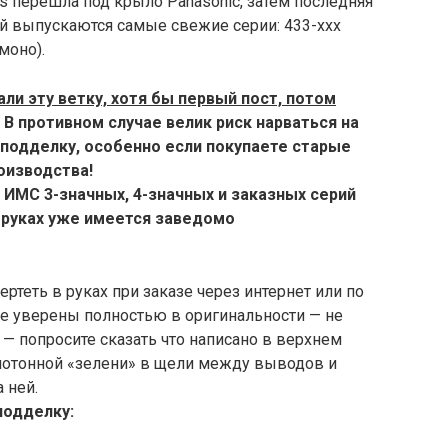
s перешла под крыло Panasonic, затем последняя
ой выпускаются самые свежие серии: 433-ххх
моно).
али эту ветку, хотя бы первый пост, потом
В противном случае велик риск нарваться на
 подделку, особенно если покупаете старые
оизводства!
 ИМС 3-значных, 4-значных и заказных серий
а руках уже имеется заведомо
ртеть в руках при заказе через интернет или по
Не уверены полностью в оригинальности — не
о — попросите сказать что написано в верхнем
днотонной «зелени» в щели между выводов и
 ней.
подделку: