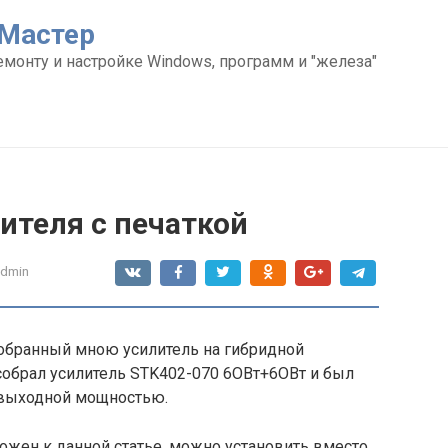
Мастер
емонту и настройке Windows, программ и "железа"
лителя с печаткой
admin
обранный мною усилитель на гибридной
обрал усилитель STK402-070 6ОВт+6ОВт и был
 выходной мощностью.
ложен к данной статье, можно установить вместо