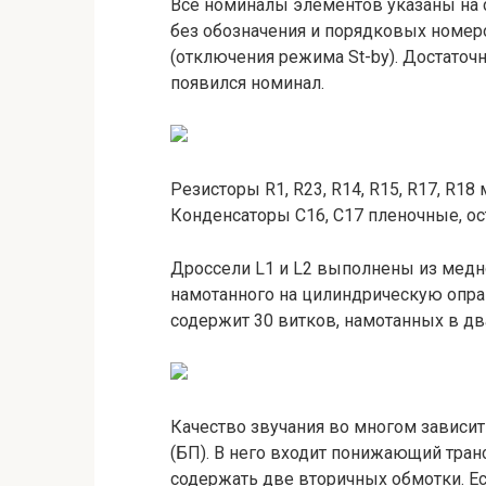
Все номиналы элементов указаны на с
без обозначения и порядковых номеро
(отключения режима St-by). Достаточ
появился номинал.
Резисторы R1, R23, R14, R15, R17, R18
Конденсаторы C16, C17 пленочные, о
Дроссели L1 и L2 выполнены из медн
намотанного на цилиндрическую опр
содержит 30 витков, намотанных в два
Качество звучания во многом зависит н
(БП). В него входит понижающий тра
содержать две вторичных обмотки. Е