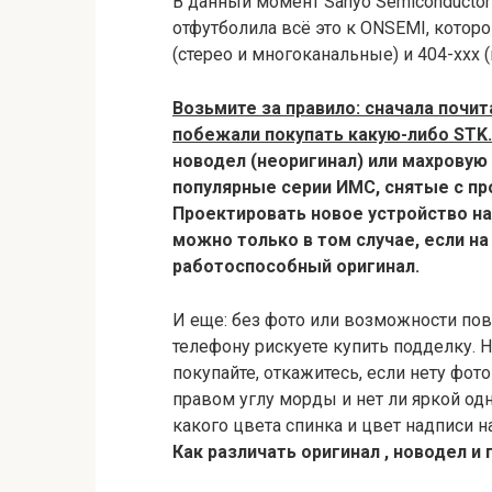
В данный момент Sanyo Semiconductor
отфутболила всё это к ONSEMI, котор
(стерео и многоканальные) и 404-ххх (
Возьмите за правило: сначала почит
побежали покупать какую-либо STK.
новодел (неоригинал) или махровую
популярные серии ИМС, снятые с пр
Проектировать новое устройство на
можно только в том случае, если н
работоспособный оригинал.
И еще: без фото или возможности пове
телефону рискуете купить подделку. 
покупайте, откажитесь, если нету фот
правом углу морды и нет ли яркой о
какого цвета спинка и цвет надписи на
Как различать оригинал , новодел и 