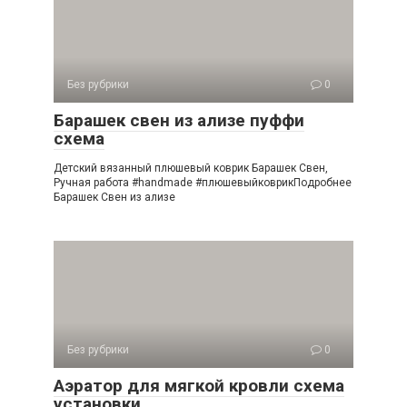
Без рубрики
0
Барашек свен из ализе пуффи
схема
Детский вязанный плюшевый коврик Барашек Свен,
Ручная работа #handmade #плюшевыйковрикПодробнее
Барашек Свен из ализе
Без рубрики
0
Аэратор для мягкой кровли схема
установки