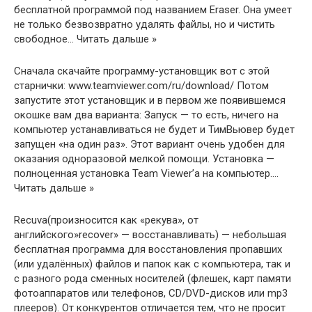
бесплатной программой под названием Eraser. Она умеет
не только безвозвратно удалять файлы, но и чистить
свободное… Читать дальше »
Сначала скачайте программу-установщик вот с этой
старнички: www.teamviewer.com/ru/download/ Потом
запустите этот установщик и в первом же появившемся
окошке вам два варианта: Запуск — то есть, ничего на
компьютер устанавливаться не будет и ТимВьювер будет
запущен «на один раз». Этот вариант очень удобен для
оказания одноразовой мелкой помощи. Установка —
полноценная установка Team Viewer’a на компьютер.…
Читать дальше »
Recuva(произносится как «рекува», от
английского»recover» — восстанавливать) — небольшая
бесплатная программа для восстановления пропавших
(или удалённых) файлов и папок как с компьютера, так и
с разного рода сменных носителей (флешек, карт памяти
фотоаппаратов или телефонов, CD/DVD-дисков или mp3
плееров). От конкурентов отличается тем, что не просит