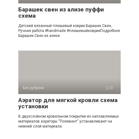
Барашек свен из ализе пуффи
схема
Детский вязанный плюшевый коврик Барашек Свен,
Ручная работа #handmade #плюшевыйковрикПодробнее
Барашек Свен из ализе
Без рубрики
0
Аэратор для мягкой кровли схема
установки
В двухслойном кровельном покрытии из наплавляемых
материалов аэраторы “Поливент“ устанавливают на
нижний слой материала.