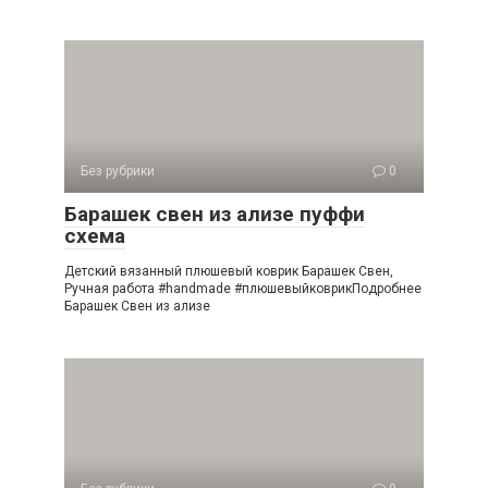
Без рубрики
0
Барашек свен из ализе пуффи
схема
Детский вязанный плюшевый коврик Барашек Свен,
Ручная работа #handmade #плюшевыйковрикПодробнее
Барашек Свен из ализе