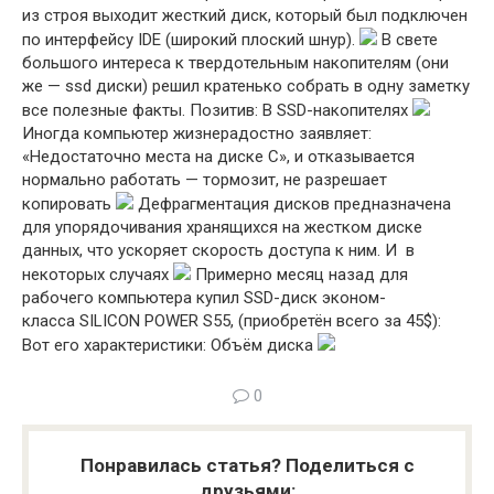
из строя выходит жесткий диск, который был подключен
по интерфейсу IDE (широкий плоский шнур).
В свете
большого интереса к твердотельным накопителям (они
же — ssd диски) решил кратенько собрать в одну заметку
все полезные факты. Позитив: В SSD-накопителях
Иногда компьютер жизнерадостно заявляет:
«Недостаточно места на диске C», и отказывается
нормально работать — тормозит, не разрешает
копировать
Дефрагментация дисков предназначена
для упорядочивания хранящихся на жестком диске
данных, что ускоряет скорость доступа к ним. И в
некоторых случаях
Примерно месяц назад для
рабочего компьютера купил SSD-диск эконом-
класса SILICON POWER S55, (приобретён всего за 45$):
Вот его характеристики: Объём диска
0
Понравилась статья? Поделиться с
друзьями: