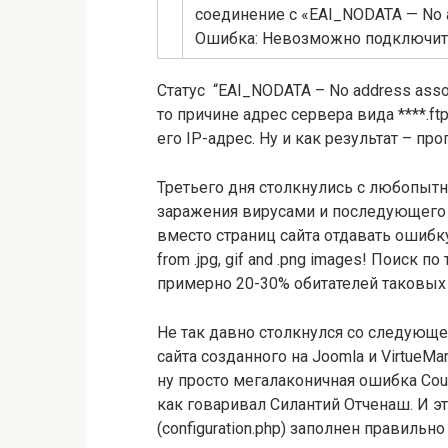
соединение с «EAI_NODATA — No a
Ошибка: Невозможно подключить
Статус “EAI_NODATA – No address assoc
то причине адрес сервера вида ****.ft
его IP-адрес. Ну и как результат – пр
Третьего дня столкнулись с любопытно
заражения вирусами и последующего л
вместо страниц сайта отдавать ошибку. 
from .jpg, gif and .png images! Поиск
примерно 20-30% обитателей таковых 
Не так давно столкнулся со следующе
сайта созданного на Joomla и VirtueM
ну просто мегалаконичная ошибка Coul
как говаривал Силантий Отченаш. И э
(configuration.php) заполнен правиль