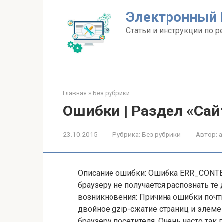
Перейти
Электронный 
к
контенту
Статьи и инструкции по р
Главная
»
Без рубрики
Ошибки | Раздел «Сай
23.10.2015
Рубрика:
Без рубрики
Автор:
Описание ошибки: Ошибка ERR_CONTE
браузеру не получается распознать те
возникновения: Причина ошибки почти
двойное gzip-сжатие страниц и элем
браузеру посетителя. Очень часто так