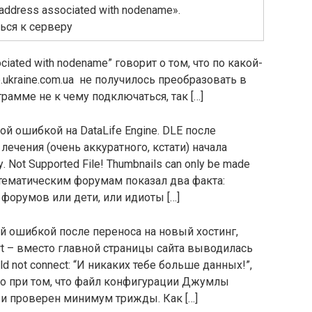
ddress associated with nodename».
ся к серверу
iated with nodename” говорит о том, что по какой-
p.ukraine.com.ua не получилось преобразовать в
ограмме не к чему подключаться, так […]
й ошибкой на DataLife Engine. DLE после
ечения (очень аккуратного, кстати) начала
Not Supported File! Thumbnails can only be made
 по тематическим форумам показал два факта:
форумов или дети, или идиоты […]
й ошибкой после переноса на новый хостинг,
art – вместо главной страницы сайта выводилась
d not connect: “И никаких тебе больше данных!”,
то при том, что файл конфигурации Джумлы
но и проверен минимум трижды. Как […]