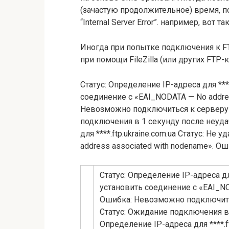
(зачастую продолжительное) время, п
“Internal Server Error”. например, вот 
Иногда при попытке подключения к FT
при помощи FileZilla (или других FTP
Статус: Определение IP-адреса для ****
соединение с «EAI_NODATA — No addres
Невозможно подключиться к серверу 
подключения в 1 секунду после неуда
для ****.ftp.ukraine.com.ua Статус: Н
address associated with nodename». 
Статус: Определение IP-адреса для
установить соединение с «EAI_NO
Ошибка: Невозможно подключить
Статус: Ожидание подключения в
Определение IP-адреса для ****.f