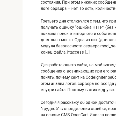
состояния. При этом никаких сообщен
логе сервера – нет. То есть, количест
Третьего дня столкнулся с тем, что п
получать ошибку “ошибка HTTP” (без 
показал поиск в интернете и собств
довольно много. Одна из них (доволь
модуля безопасности сервера mod_sec
конец файла .htaccess […]
Для работающего сайта, на мой взгля
сообщения о возникающих при его ра
понять, почему сайт на Codeigniter ра
этом анализ логов сервера не всегда 
внутри сайта. Поэтому в этих и других 
Сегодня я расскажу об одной достато
“трудной” в определении ошибке, во
на основе CMS OpenCart. Иногда после 