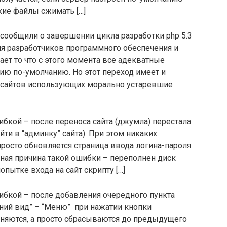
кие файлы сжимать […]
и сообщили о завершении цикла разработки php 5.3
ля разработчиков программного обеспечения и
ает то что с этого момента все адекватные
сию по-умолчанию. Но этот переход имеет и
 сайтов использующих морально устаревшие
бкой – после переноса сайта (джумла) перестала
ти в “админку” сайта). При этом никаких
просто обновляется страница ввода логина-пароля
рная причина такой ошибки – переполнен диск
попытке входа на сайт скрипту […]
ибкой – после добавления очередного пункта
ний вид” – “Меню” при нажатии кнопки
аняются, а просто сбрасываются до предыдущего