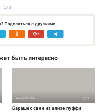
0
я? Поделиться с друзьями:
жет быть интересно
Без рубрики
0
Барашек свен из ализе пуффи