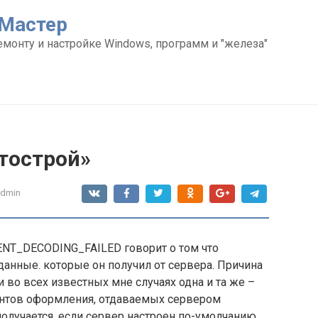
Мастер
емонту и настройке Windows, программ и "железа"
тострой»
admin
NT_DECODING_FAILED говорит о том что
 данные. которые он получил от сервера. Причина
 во всех известных мне случаях одна и та же –
ентов оформления, отдаваемых сервером
 получается, если сервер настроен по-умолчанию