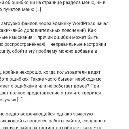
ий об ошибке ни на странице раздела меню, ни в
во пунктов меню […]
ри загрузке файлов через админку WordPress начал
каких-либо дополнительных пояснений). Как
енные изыскания – причин ошибки может быть
но распространённая) – неправильные настройки
urity. обойти эту проблему можно добавив в
д, крайне нехорошо, когда пользователи видят
боте ошибках. Также часто бывает необходимо
ботает с ошибками или не работает вовсе? При
даёт полное представление о том что творится
случаях […]
чно редко встречающейся, однако зачастую
зникающей в процессе работы сайтов, созданных
закачки сайта на хостинг он работает какое-то