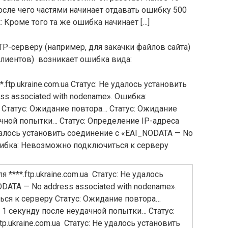
осле чего частями начинает отдавать ошибку 500
так: Кроме того та же ошибка начинает […]
P-серверу (например, для закачки файлов сайта)
-клиентов) возникает ошибка вида:
.ftp.ukraine.com.ua Статус: Не удалось установить
s associated with nodename». Ошибка:
Статус: Ожидание повтора… Статус: Ожидание
чной попытки… Статус: Определение IP-адреса
е удалось установить соединение с «EAI_NODATA — No
Ошибка: Невозможно подключиться к серверу
 ****.ftp.ukraine.com.ua Статус: Не удалось
DATA — No address associated with nodename».
ся к серверу Статус: Ожидание повтора…
 1 секунду после неудачной попытки… Статус:
tp.ukraine.com.ua Статус: Не удалось установить