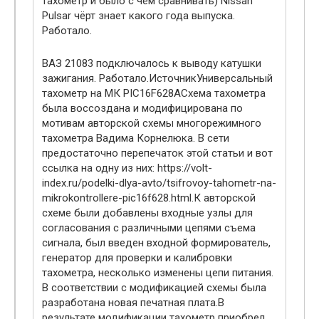
тахометр и было с чем сравнивать) Nissan
Pulsar чёрт знает какого года выпуска.
Работало.
ВАЗ 21083 подключалось к выводу катушки
зажигания. Работало.ИсточникУниверсальный
тахометр на МК PIC16F628AСхема тахометра
была воссоздана и модифицирована по
мотивам авторской схемы многорежимного
тахометра Вадима Корнелюка. В сети
предостаточно перепечаток этой статьи и вот
ссылка на одну из них: https://volt-
index.ru/podelki-dlya-avto/tsifrovoy-tahometr-na-
mikrokontrollere-pic16f628.html.К авторской
схеме были добавлены входные узлы для
согласования с различными цепями съема
сигнала, был введен входной формирователь,
генератор для проверки и калибровки
тахометра, несколько изменены цепи питания.
В соответствии с модификацией схемы была
разработана новая печатная плата.В
результате модификации тахометр приобрел