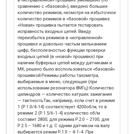
сравнению с «базовой»), введено большее
количество режимов, несмотря на избыточное
количество режимов в «базовой» прошивке.
«Новая» прошивка пытается тестировать
исправность входных цепей. Ввиду
переизбытка режимов в «исправленной»
прошивке и довольно частым мельканием
цифр, бесполезностью функции проверки
входных цепей (в «новой» прошивке) при
наличии буферных цепей между датчиками и
МК, решено было воспользоваться «базовой»
прошивкой.Режимы работы тахометра,
выбираемые в меню, следующие (при
использовании резонатора 8МГц):Количество
цилиндров — количество катушек зажигания
— тактностьТак, например, если счет в режиме
1 (Р.1.0/4-14) соответствует 4200об/м, то в
режиме 2 (Р.1.5/6-1-4) количество об/м
составит 2800; для режима Р.2.0 – 2100; для
Р.2.5 – 1680 и т.д. С одним датчиком на валу
выбирается режим Р.1.0 – 4-1-4. При