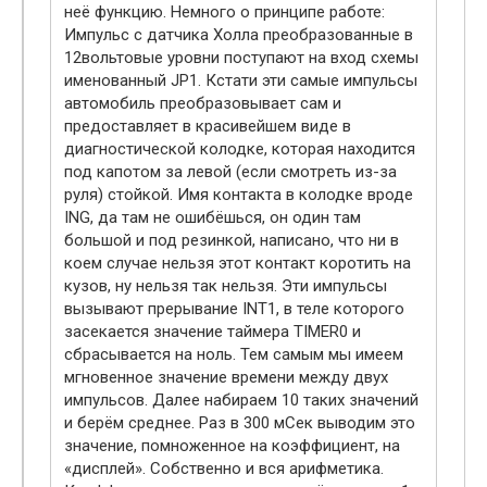
неё функцию. Немного о принципе работе:
Импульс с датчика Холла преобразованные в
12вольтовые уровни поступают на вход схемы
именованный JP1. Кстати эти самые импульсы
автомобиль преобразовывает сам и
предоставляет в красивейшем виде в
диагностической колодке, которая находится
под капотом за левой (если смотреть из-за
руля) стойкой. Имя контакта в колодке вроде
ING, да там не ошибёшься, он один там
большой и под резинкой, написано, что ни в
коем случае нельзя этот контакт коротить на
кузов, ну нельзя так нельзя. Эти импульсы
вызывают прерывание INT1, в теле которого
засекается значение таймера TIMER0 и
сбрасывается на ноль. Тем самым мы имеем
мгновенное значение времени между двух
импульсов. Далее набираем 10 таких значений
и берём среднее. Раз в 300 мСек выводим это
значение, помноженное на коэффициент, на
«дисплей». Собственно и вся арифметика.