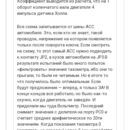
Коэффициент выводится из расчёта, что на 1
оборот коленчатого вала двигателя 4
импульса датчика Холла.
Вся схема запитывается от шины ACC
автомобиля. Это, если кто не знает, такой
проводок, напряжение на котором появляется
только после поворота ключа. Если смотреть
на схему, то этот самый ACC нужно подводить
к контакту JP2, а кузов автомобиля на JP3.В
результате испытаний было много попыток
«фильтровать» значения тахометра, ибо они то
прыгали, то были не читаемым. Но в итоге то
что получилось было оптимальным. Если
будут предложения — вперёд, я только ЗА! В
конце концов всё работало, но было как-то
скучно, когда двигатель не заведён. И
приделали мы туда Вольтметр. Последний
снимает значения с делителя на порту PC0 и
считает среднее арифметическое по 20ти
значениям. Когда показания тахометра 0