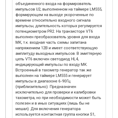
объединенного входа на формирователь
импульсов U2, выполненном на таймере LM555,
формирующем на выходе укороченные по
времени относительно входного сигнала
импульсы, длительность которых регулируется
потенциометром PR2. На транзисторе VT6
выполнен преобразователь уровня для входа
МК, т.к. входная часть схемы запитана
напряжением 12В и имеет соответствующую
амплитуду выходных импульсов. В эмиттерную
цепь VT6 включен светодиод HL4,
индицирующий импульсы по входу МК.
Встроенный в тахометр генератор так же
выполнен на таймере LM555 и генерирует
импульсы в диапазоне 6-90Гц
(приблизительно). Предназначен
исключительно для проверки и калибровки
тахометра, но при необходимости может быть
полезен и в иных ситуациях (лишь бы не
мешал). Для включения генератора
используется контактная группа кнопки S1,