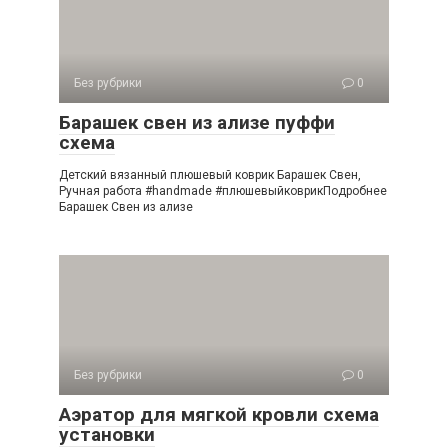
Без рубрики
0
Барашек свен из ализе пуффи
схема
Детский вязанный плюшевый коврик Барашек Свен,
Ручная работа #handmade #плюшевыйковрикПодробнее
Барашек Свен из ализе
Без рубрики
0
Аэратор для мягкой кровли схема
установки