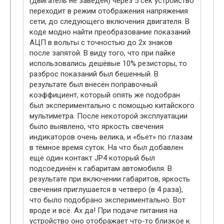
(двигатель не заведён) через 5 сек устройство
переходит в режим отображения напряжения
сети, до следующего включения двигателя. В
коде модно найти преобразование показаний
АЦП в вольты с точностью до 2х знаков
после запятой. В виду того, что при пайке
использовались дешёвые 10% резисторы, то
разброс показаний был бешенный. В
результате был внесён поправочный
коэффициент, который опять же подобран
был экспериментально с помощью китайского
мультиметра. После некоторой эксплуатации
было выявлено, что яркость свечения
индикаторов очень велика, и «бьет» по глазам
в тёмное время суток. На что был добавлен
ещё один контакт JP4 который был
подсоединён к габаритам автомобиля. В
результате при включении габаритов, яркость
свечения приглушается в четверо (в 4 раза),
что было подобрано экспериментально. Вот
вроде и всё. Ах да! При подаче питания на
устройство оно отображает что-то близкое к