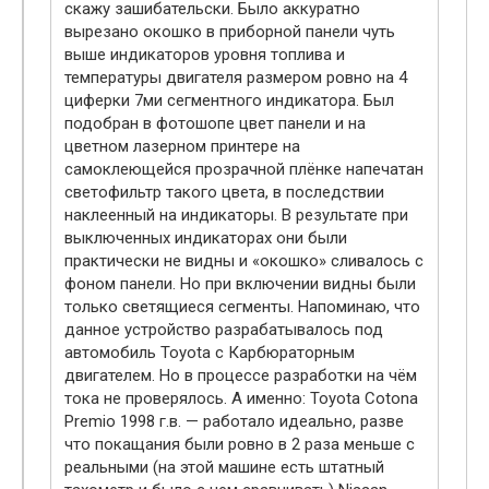
скажу зашибательски. Было аккуратно
вырезано окошко в приборной панели чуть
выше индикаторов уровня топлива и
температуры двигателя размером ровно на 4
циферки 7ми сегментного индикатора. Был
подобран в фотошопе цвет панели и на
цветном лазерном принтере на
самоклеющейся прозрачной плёнке напечатан
светофильтр такого цвета, в последствии
наклеенный на индикаторы. В результате при
выключенных индикаторах они были
практически не видны и «окошко» сливалось с
фоном панели. Но при включении видны были
только светящиеся сегменты. Напоминаю, что
данное устройство разрабатывалось под
автомобиль Toyota c Карбюраторным
двигателем. Но в процессе разработки на чём
тока не проверялось. А именно: Toyota Cotona
Premio 1998 г.в. — работало идеально, разве
что покащания были ровно в 2 раза меньше с
реальными (на этой машине есть штатный