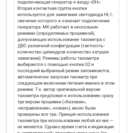
подключающая генератор к входу «DH».
Вторая контактная группа кнопки
используется для зажигания светодиода HL1,
свечение которого и означает подключение
генератора. МК работает в нескольких
режимах (определяемых прошивкой),
допускающих использование тахометра с
ДВС различной конфигурации (тактность-
количество цилиндров-количество катушек
зажигания). Режимы работы тахометра
выбираются с помощью кнопки S2 и
последний выбранный режим запоминается,
автоматически запуская тахометр при
следующем включении питания именно в этом
режиме. Т.к. автор оригинальной версии
тахометра предложил к использованию сразу
три версии прошивки («базовая»,
«исправленная», «новая»), мною были
проверены все три. Принцип использования
тахометра при использовании любой из них —
не меняется. Однако время счета и индикации
в «исправленной» прошивке уменьшено (по