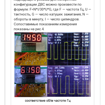
конфигурации ДВС можно произвести по
формуле: F=N*I/30*U*G, где F — частота Гц, U —
тактность, G — число катушек зажигания, N —
обороты в минуту, I — число цилиндров.
Сопоставимые показаниям измерения
показаны на рис.4.