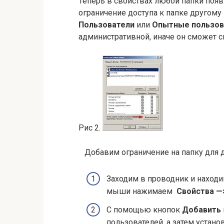
Теперь в свойствах любой папки поя
ограничение доступа к папке другому
Пользователи
или
Опытные
пользов
административной, иначе он сможет с
Рис 2.
Добавим ограничение на папку для д
Заходим в проводник и находи
мыши нажимаем
Свойства —
С помощью кнопок
Добавить
пользователей, а затем устан