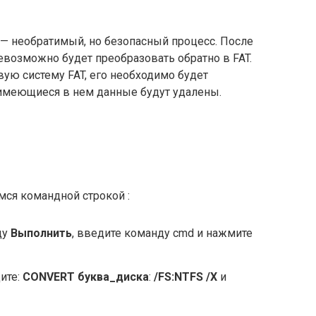
 необратимый, но безопасный процесс. После
евозможно будет преобразовать обратно в FAT.
ую систему FAT, его необходимо будет
 имеющиеся в нем данные будут удалены.
ся командной строкой :
ду
Выполнить
, введите команду cmd и нажмите
ите:
CONVERT
буква_диска
:
/FS:NTFS /X
и