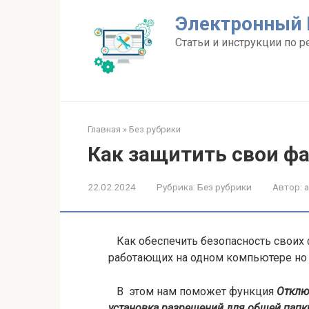
Перейти
Электронный 
к
контенту
Статьи и инструкции по р
Главная
»
Без рубрики
Как защитить свои фа
22.02.2024
Рубрика:
Без рубрики
Автор:
Как обеспечить безопасность своих 
работающих на одном компьютере но
В этом нам поможет функция
Отклю
установка разрешений для общей папк