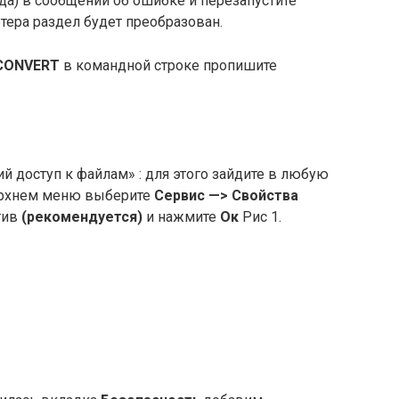
(да) в сообщении об ошибке и перезапустите
тера раздел будет преобразован.
CONVERT
в командной строке пропишите
 доступ к файлам» : для этого зайдите в любую
верхнем меню выберите
Сервис
—>
Свойства
тив
(рекомендуется)
и нажмите
Ок
Рис 1.