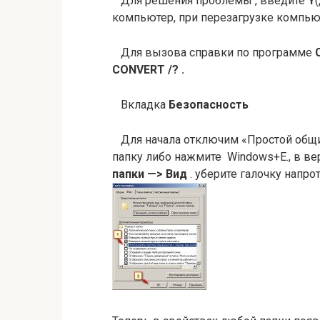
Для решения проблемы , введите
Y
компьютер, при перезагрузке компью
Для вызова справки по программе
CONVERT /?
.
Вкладка
Безопасность
Для начала отключим «Простой общий
папку либо нажмите Windows+E., в 
папки
—>
Вид
. уберите галочку напро