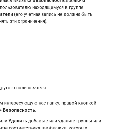
вилась вкладка
Безопасность
,добавим
 пользователю находящемуся в группе
атели
(его учетная запись не должна быть
нять эти ограничения).
ругого пользователя:
м интересующую нас папку, правой кнопкой
> Безопасность.
или
Удалить
добавьте или удалите группы или
овите соответствующие флажки, которые