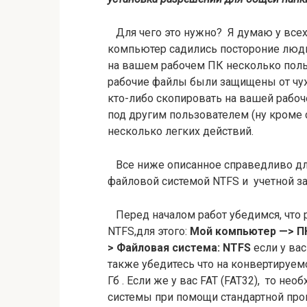
Для чего это нужно? Я думаю у всех
компьютер садились постороние люди
на вашем рабочем ПК несколько польз
рабочие файлы были защищены от чужо
кто-либо скопировать на вашей рабоч
под другим пользователем (ну кроме
несколько легких действий.
Все ниже описанное справедливо для
файловой системой NTFS и учетной за
Перед началом работ убедимся, что 
NTFS,для этого:
Мой компьютер
—>
П
>
Файловая система:
NTFS
если у вас
также убедитесь что на конвертируем
Гб . Если же у вас FAT (FAT32), то н
системы при помощи стандартной прог