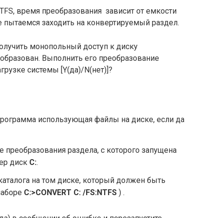
TFS, время преобразования зависит от емкости
е пытаемся заходить на конвертируемый раздел.
получить монопольный доступ к диску
реобразован. Выполнить его преобразование
рузке системы [Y(да)/N(нет)]?
 программа использующая файлы на диске, если да
 преобразования раздела, с которого запущена
мер диск
С:
.
каталога на том диске, который должен быть
наборе
С:>CONVERT С: /FS:NTFS
) .