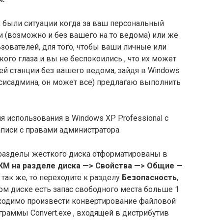
 были ситуации когда за ваш персональный
 (возможно и без вашего на то ведома) или же
ователей, для того, чтобы ваши личные или
го глаза и вы не беспокоились , что их может
ей станции без вашего ведома, зайдя в Windows
 сисадмина, он может все) предлагаю выполнить
 использования в Windows XP Professional с
писи с правами администратора.
разделы жесткого диска отформатированы в
КМ на разделе диска
—>
Свойства
—>
Общие
—
 так же, то переходите к разделу
Безопасность
,
ом диске есть запас свободного места больше 1
еобходимо произвести конвертирование файловой
раммы Convert.exe , входящей в дистрибутив