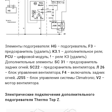
Элементы подогревателя:
HG
– подогреватель;
F3
–
предохранитель (удалить);
К3.1
– дополнительное реле;
PCU
– цифровой модуль;
!
– реле КЗ (удалить).
Дополнительные элементы:
SC 31
– предохранитель
задних огней;
SC22
– предохранитель вентилятора;
Л 26
– блок управления вентилятора;
F4
– включатель задних
огней;
J255
– блок управления системы Climatronic;
V2
–
мотор вентилятора.
Электрические подключения дополнительного
подогревателя Thermo Top Z.