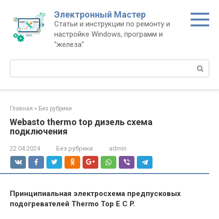
Перейти
Электронный Мастер
к
Статьи и инструкции по ремонту и
контенту
настройке Windows, программ и
"железа"
Поиск:
Главная
»
Без рубрики
Webasto thermo top дизель схема
подключения
22.04.2024
Без рубрики
admin
Принципиальная электросхема предпусковых
подогревателей Thermo Top Е C P.