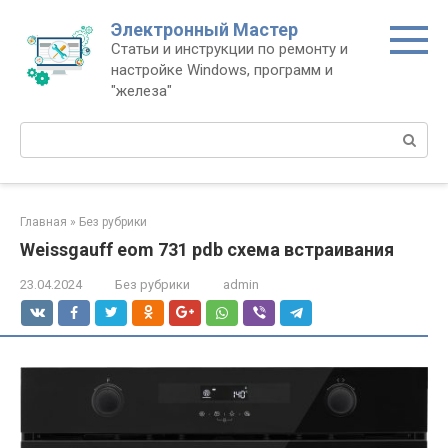
Перейти
Электронный Мастер
к
Статьи и инструкции по ремонту и
контенту
настройке Windows, программ и
"железа"
Поиск:
Главная
»
Без рубрики
Weissgauff eom 731 pdb схема встраивания
23.04.2024
Без рубрики
admin