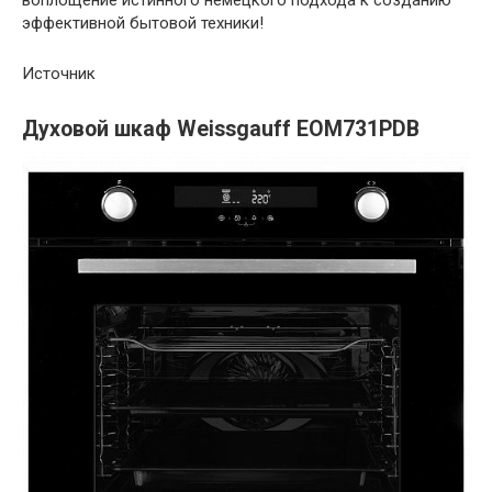
эффективной бытовой техники!
Источник
Духовой шкаф Weissgauff EOM731PDB