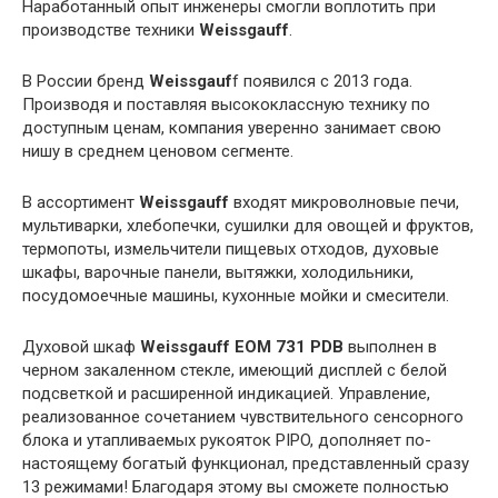
Наработанный опыт инженеры смогли воплотить при
производстве техники
Weissgauff
.
В России бренд
Weissgauf
f появился c 2013 года.
Производя и поставляя высококлассную технику по
доступным ценам, компания уверенно занимает свою
нишу в среднем ценовом сегменте.
В ассортимент
Weissgauff
входят микроволновые печи,
мультиварки, хлебопечки, сушилки для овощей и фруктов,
термопоты, измельчители пищевых отходов, духовые
шкафы, варочные панели, вытяжки, холодильники,
посудомоечные машины, кухонные мойки и смесители.
Духовой шкаф
Weissgauff EOM 731 PDB
выполнен в
черном закаленном стекле, имеющий дисплей с белой
подсветкой и расширенной индикацией. Управление,
реализованное сочетанием чувствительного сенсорного
блока и утапливаемых рукояток PIPO, дополняет по-
настоящему богатый функционал, представленный сразу
13 режимами! Благодаря этому вы сможете полностью