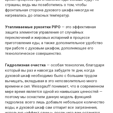
страшны, ведь мы позаботились о том, чтобы
фронтальная сторона духового шкафа никогда не
нагревалась до опасных температур.
Утапливаемые рукоятки PIPO
— это эффективная
защита элементов управления от случайных
переключений и жировых испарений в процессе
приготовления еды, а также дополнительное удобство
при работе с духовым шкафом, дополняющее его
технологическое совершенство.
Гидролизная очистка
— особая технология, благодаря
который вы раз и навсегда забудете те дни, когда
духовой шкаф необходимо было с большим трудом
вычищать, вкладывая в это непозволительно много
времени и сил. Weissgauff понимает, что в современном
мире время является одной из наивысших ценностей —
поэтому мы оснастили данную модель функцией
гидролиза: всего лишь добавьте небольшое количество
воды, и духовой шкаф сам отпарит все загрязнения,
используя «эффект сауны», после чего вам останется