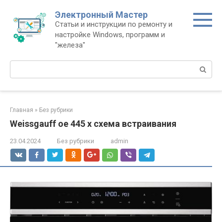
Перейти
Электронный Мастер
к
Статьи и инструкции по ремонту и
контенту
настройке Windows, программ и
"железа"
Поиск:
Главная
»
Без рубрики
Weissgauff oe 445 x схема встраивания
23.04.2024
Без рубрики
admin